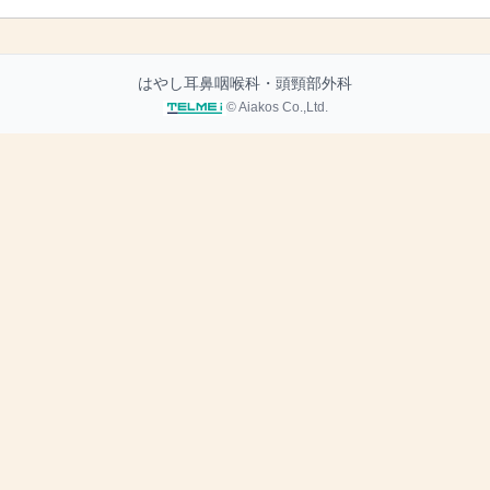
はやし耳鼻咽喉科・頭頸部外科
© Aiakos Co.,Ltd.