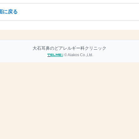
面に戻る
大石耳鼻のどアレルギー科クリニック
© Aiakos Co.,Ltd.