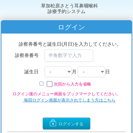
草加松原さとう耳鼻咽喉科
診療予約システム
ログイン
診察券番号と誕生日(月日)を入力してください。
診察券番号
誕生日
月
日
次回から入力を省略
ログイン後のメニュー画面をブックマークしてください。
毎回ログイン画面が表示されてしまう方はこちら
ログインする