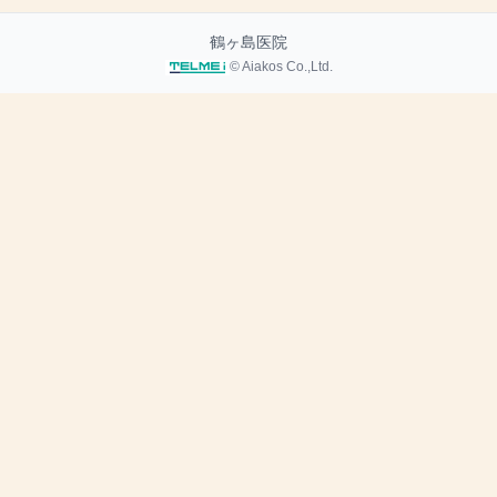
鶴ヶ島医院
© Aiakos Co.,Ltd.