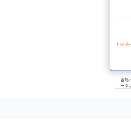
初診受
当院
ータ