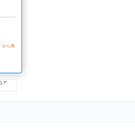
」から再
なデ